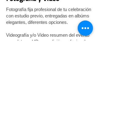
Fotografía fija profesional de tu celebración
con estudio previo, entregadas en albúms
elegantes, diferentes opciones.
Videografía y/o Video resumen del evento
completo en HD con edición profesional.
Mobiliario
y
ambientaci
ón